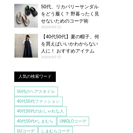
50代、リカバリーサンダル
をどう履く？ 野暮ったく見
せないためのコーデ術
2026年8月7日
【40代50代】夏の帽子、何
を買えばいいかわからない
人に！ おすすめアイテム
（8/7号）
2026年8月7日
人気の検索ワード
50代のヘアスタイル
40代50代ファッション
40代50代のおしゃれな人
40代50代×しまむら
UNIQLOコーデ
GUコーデ
しまむらコーデ