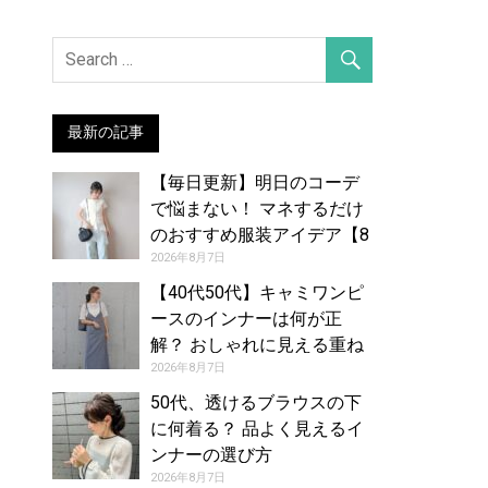
最新の記事
【毎日更新】明日のコーデ
で悩まない！ マネするだけ
のおすすめ服装アイデア【8
月8日夏】
2026年8月7日
【40代50代】キャミワンピ
ースのインナーは何が正
解？ おしゃれに見える重ね
着コーデカタログ
2026年8月7日
50代、透けるブラウスの下
に何着る？ 品よく見えるイ
ンナーの選び方
2026年8月7日