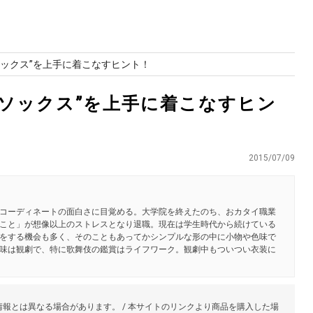
×ソックス”を上手に着こなすヒント！
ル×ソックス”を上手に着こなすヒン
2015/07/09
コーディネートの面白さに目覚める。大学院を終えたのち、おカタイ職業
こと」が想像以上のストレスとなり退職。現在は学生時代から続けている
をする機会も多く、そのこともあってかシンプルな形の中に小物や色味で
味は観劇で、特に歌舞伎の鑑賞はライフワーク。観劇中もついつい衣装に
報とは異なる場合があります。 / 本サイトのリンクより商品を購入した場