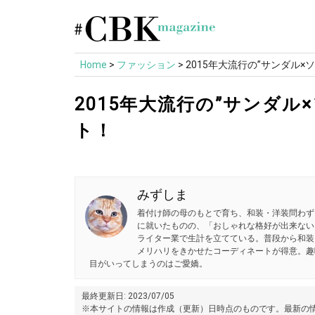
Skip
to
content
Home
>
ファッション
>
2015年大流行の”サンダル
2015年大流行の”サンダ
ト！
みずしま
着付け師の母のもとで育ち、和装・洋装問わず
に就いたものの、「おしゃれな格好が出来ない
ライター業で生計を立てている。普段から和装
メリハリをきかせたコーディネートが得意。趣
目がいってしまうのはご愛嬌。
最終更新日: 2023/07/05
※本サイトの情報は作成（更新）日時点のものです。最新の情