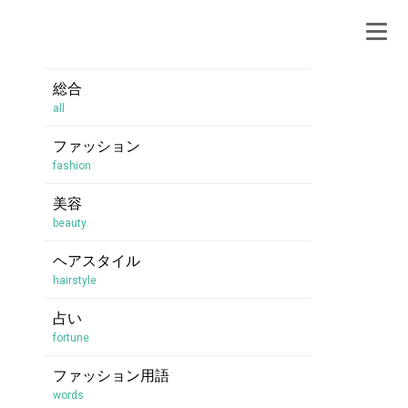
総合
all
ファッション
fashion
美容
beauty
ヘアスタイル
hairstyle
占い
fortune
ファッション用語
words