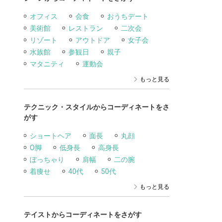
オフィス
会食
おうちデート
美術館
レストラン
二次会
リゾート
アウトドア
女子会
水族館
参観日
親子
マタニティ
運動会
もっと見る
テクニック・スタイルからコーディネートをさ
がす
ショートヘア
面長
丸顔
O脚
低身長
高身長
ぼっちゃり
肩幅
二の腕
着痩せ
40代
50代
もっと見る
テイストからコーディネートをさがす