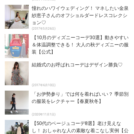
憧れのハワイウェディング！ マネしたい金泉
紗恵子さんのオフショルダードレスコレクシ
ョン♡
(2017年5月26日)
【10月のディズニーコーデ30選】動きやすい
＆体温調整できる！ 大人の秋ディズニーの服
装【公式】
結婚式のお呼ばれコーデはデザイン勝負♡
(2017年6月10日)
「お伊勢参り」では何を着ればいい？ 季節別
の服装をレクチャー【春夏秋冬】
(2020年11月1日)
【50代のベージュコーデ8選】老け見えな
し！ おしゃれな人の素敵な着こなし実例【公