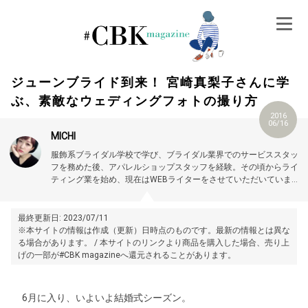
Skip
to
content
ジューンブライド到来！ 宮崎真梨子さんに学
ぶ、素敵なウェディングフォトの撮り方
2016
06/16
MICHI
服飾系ブライダル学校で学び、ブライダル業界でのサービススタッ
フを務めた後、アパレルショップスタッフを経験。その頃からライ
ティング業を始め、現在はWEBライターをさせていただいていま
す。
パーソナルカラーの資格保持。
メイクもネイルもお洋服も。
instagram：https://instagram.com/machiruda17/
BLOG：
お洒落が大好きなmachirudaです♪
http://blog.livedoor.jp/machiruda17/
最終更新日: 2023/07/11
※本サイトの情報は作成（更新）日時点のものです。最新の情報とは異な
る場合があります。 / 本サイトのリンクより商品を購入した場合、売り上
げの一部が#CBK magazineへ還元されることがあります。
6月に入り、いよいよ結婚式シーズン。