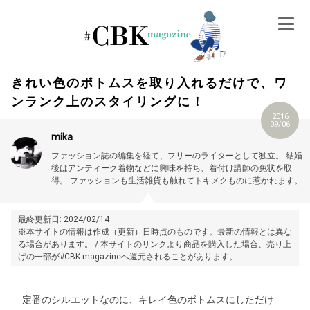
Skip
to
content
きれい色のボトムスを取り入れるだけで、ワ
ンランク上のスタイリングに！
2016
09/06
mika
ファッション誌の編集を経て、フリーのライターとして独立。
結婚
後はアンティーク着物などに興味を持ち、着付け講師の免状を取
得。
ファッションも生活雑貨も触れてトキメクものに惹かれます。
最終更新日: 2024/02/14
※本サイトの情報は作成（更新）日時点のものです。最新の情報とは異な
る場合があります。 / 本サイトのリンクより商品を購入した場合、売り上
げの一部が#CBK magazineへ還元されることがあります。
定番のシルエットなのに、キレイ色のボトムスにしただけ