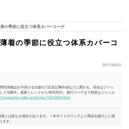
薄着の季節に役立つ体系カバーコーデ
 薄着の季節に役立つ体系カバーコ
2017/05/01
男性情報誌を手掛ける出版社で広告記事作成などに携わる。現在はファッ
して活動中。最新トレンドから40代50代、旅行コーデまで得意なジャンル
://magazine.cubki.jp/articles/70524554.html
報とは異なる場合があります。 / 本サイトのリンクより商品を購入した場
あります。