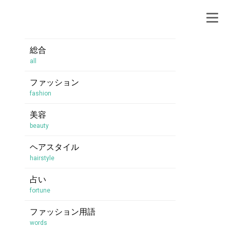
総合
all
ファッション
fashion
美容
beauty
ヘアスタイル
hairstyle
占い
fortune
ファッション用語
words