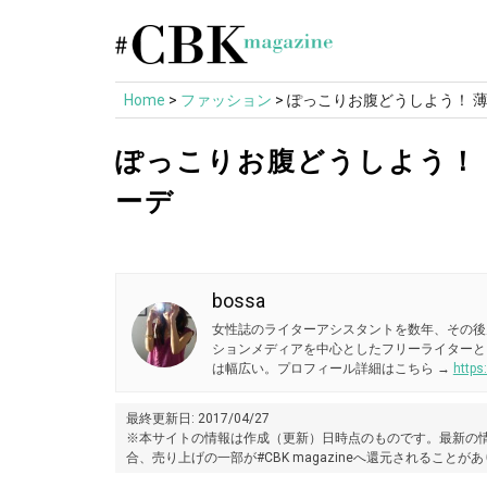
Skip
to
content
Home
>
ファッション
>
ぽっこりお腹どうしよう！ 
ぽっこりお腹どうしよう！
ーデ
bossa
女性誌のライターアシスタントを数年、その後
ションメディアを中心としたフリーライターと
は幅広い。プロフィール詳細はこちら →
https
最終更新日: 2017/04/27
※本サイトの情報は作成（更新）日時点のものです。最新の情
合、売り上げの一部が#CBK magazineへ還元されることが