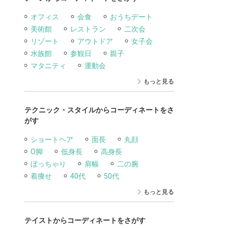
オフィス
会食
おうちデート
美術館
レストラン
二次会
リゾート
アウトドア
女子会
水族館
参観日
親子
マタニティ
運動会
もっと見る
テクニック・スタイルからコーディネートをさ
がす
ショートヘア
面長
丸顔
O脚
低身長
高身長
ぼっちゃり
肩幅
二の腕
着痩せ
40代
50代
もっと見る
テイストからコーディネートをさがす