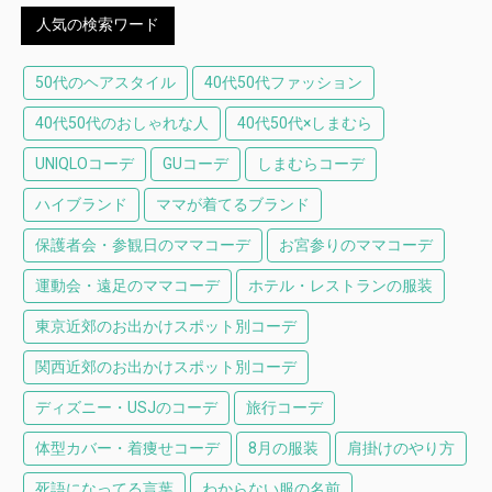
人気の検索ワード
50代のヘアスタイル
40代50代ファッション
40代50代のおしゃれな人
40代50代×しまむら
UNIQLOコーデ
GUコーデ
しまむらコーデ
ハイブランド
ママが着てるブランド
保護者会・参観日のママコーデ
お宮参りのママコーデ
運動会・遠足のママコーデ
ホテル・レストランの服装
東京近郊のお出かけスポット別コーデ
関西近郊のお出かけスポット別コーデ
ディズニー・USJのコーデ
旅行コーデ
体型カバー・着痩せコーデ
8月の服装
肩掛けのやり方
死語になってる言葉
わからない服の名前