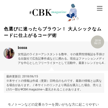
Skip
to
content
色選びに迷ったらブラウン！ 大人シックなム
ードに仕上がるコーデ術
2018
06/21
bossa
女性誌のライターアシスタントを数年、その後男性情報誌を手掛け
る出版社で広告記事作成などに携わる。現在はファッションメディ
アを中心としたフリーライターとして活動中。最新トレンドから40
代50代、旅行コーデまで得意なジャンルは幅広い。プロフィール詳
細はこちら →
https://magazine.cubki.jp/articles/70524554.html
最終更新日: 2018/06/15
※本サイトの情報は作成（更新）日時点のものです。最新の情報とは異な
る場合があります。 / 本サイトのリンクより商品を購入した場合、売り上
げの一部が#CBK magazineへ還元されることがあります。
モノトーンなどの定番カラーを買いがちな方に起こりやすい