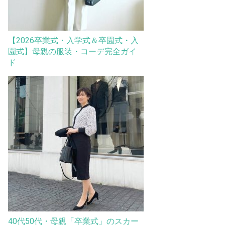
【2026卒業式・入学式＆卒園式・入
園式】母親の服装・コーデ完全ガイ
ド
40代50代・母親「卒業式」のスカー