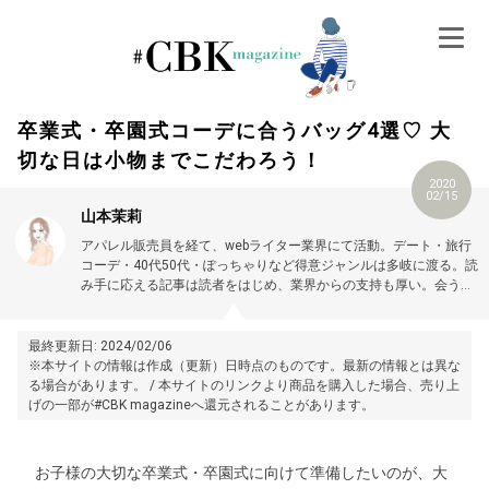
Skip
to
content
卒業式・卒園式コーデに合うバッグ4選♡ 大
切な日は小物までこだわろう！
2020
02/15
山本茉莉
アパレル販売員を経て、webライター業界にて活動。デート・旅行
コーデ・40代50代・ぽっちゃりなど得意ジャンルは多岐に渡る。読
み手に応える記事は読者をはじめ、業界からの支持も厚い。会う
人・行く場所・なりたい自分に合わせたコーディネートを組むのが
好き。プロフィール詳細はこちら →
https://magazine.cubki.jp/articles/70524609.html
最終更新日: 2024/02/06
※本サイトの情報は作成（更新）日時点のものです。最新の情報とは異な
る場合があります。 / 本サイトのリンクより商品を購入した場合、売り上
げの一部が#CBK magazineへ還元されることがあります。
お子様の大切な卒業式・卒園式に向けて準備したいのが、大