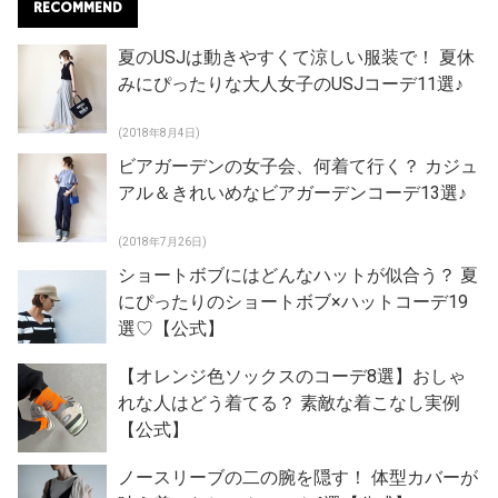
RECOMMEND
夏のUSJは動きやすくて涼しい服装で！ 夏休
みにぴったりな大人女子のUSJコーデ11選♪
(2018年8月4日)
ビアガーデンの女子会、何着て行く？ カジュ
アル＆きれいめなビアガーデンコーデ13選♪
(2018年7月26日)
ショートボブにはどんなハットが似合う？ 夏
にぴったりのショートボブ×ハットコーデ19
選♡【公式】
【オレンジ色ソックスのコーデ8選】おしゃ
れな人はどう着てる？ 素敵な着こなし実例
【公式】
ノースリーブの二の腕を隠す！ 体型カバーが