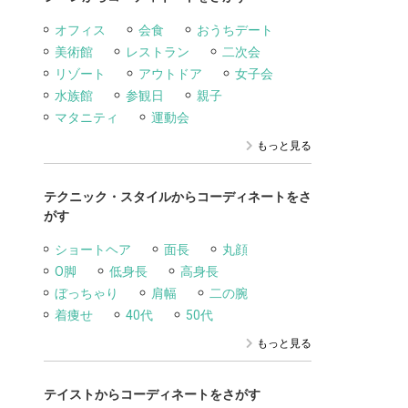
オフィス
会食
おうちデート
美術館
レストラン
二次会
リゾート
アウトドア
女子会
水族館
参観日
親子
マタニティ
運動会
もっと見る
テクニック・スタイルからコーディネートをさ
がす
ショートヘア
面長
丸顔
O脚
低身長
高身長
ぼっちゃり
肩幅
二の腕
着痩せ
40代
50代
もっと見る
テイストからコーディネートをさがす