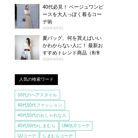
40代必見！ ベージュワンピ
ースを大人っぽく着るコー
デ術
2026年8月8日
夏バッグ、何を買えばいい
かわからない人に！ 最新お
すすめトレンド商品（8/8
号）
2026年8月8日
人気の検索ワード
50代のヘアスタイル
40代50代ファッション
40代50代のおしゃれな人
40代50代×しまむら
UNIQLOコーデ
GUコーデ
しまむらコーデ