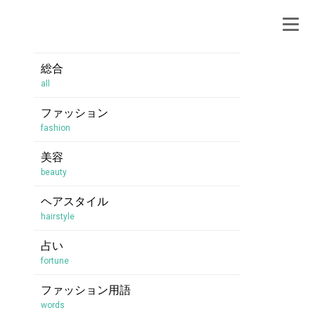
総合
all
ファッション
fashion
美容
beauty
ヘアスタイル
hairstyle
占い
fortune
ファッション用語
words