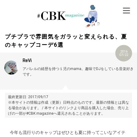
Skip
to
content
プチプラで雰囲気をガラッと変えられる、夏
のキャップコーデ6選
2016
07/22
ReVi
アパレルの経歴を持つ１児のmama。趣味でDJをしている音楽好き
です。
最終更新日: 2017/09/17
※本サイトの情報は作成（更新）日時点のものです。最新の情報とは異な
る場合があります。 / 本サイトのリンクより商品を購入した場合、売り上
げの一部が#CBK magazineへ還元されることがあります。
今年も流行りのキャップはぜひとも夏に持ってこいなアイテ