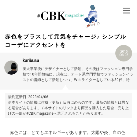
Skip
to
content
赤色をプラスして元気をチャージ♪ シンプル
コーデにアクセントを
2015
06/25
karibusa
美大卒業後にデザイナーとして活動。その後はファッション専門学
校で10年間教職に。現在は、アート系専門学校でファッションイラ
ストの講師として活動しつつ、Webライターをしている50代。特に
大人世代やお悩み解消の記事に力を入れています。プロフィール詳
細はこちら →
https://magazine.cubki.jp/articles/70524593.html
最終更新日: 2023/04/06
※本サイトの情報は作成（更新）日時点のものです。最新の情報とは異な
る場合があります。 / 本サイトのリンクより商品を購入した場合、売り上
げの一部が#CBK magazineへ還元されることがあります。
赤色には、とてもエネルギーがあります。太陽や炎、血の色