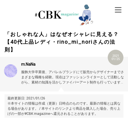
Skip
to
content
「おしゃれな人」はなぜオシャレに見える？
【40代上品レディ・rino_mi_noriさんの法
則】
2021
01/25
m.NaNa
服飾大学卒業後、アパレルブランドにて販売からデザイナーまでさ
まざまな職種を経験。現在はファッションライターとして活動しな
がら、素材の知識を活かしファイバーアート制作も行っています。
トレンド情報やスタイルアップ術、おしゃれに見える小技をご紹介
していきます。プロフィール詳細はこちら →
https://magazine.cubki.jp/articles/
70526421
.html
最終更新日: 2021/01/26
※本サイトの情報は作成（更新）日時点のものです。最新の情報とは異な
る場合があります。 / 本サイトのリンクより商品を購入した場合、売り上
げの一部が#CBK magazineへ還元されることがあります。